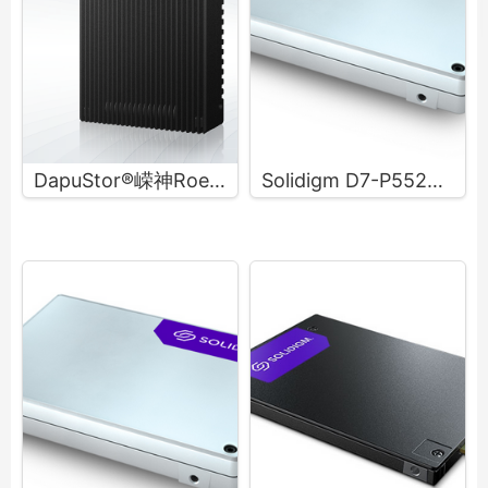
DapuStor®嵘神Roealsen® R610X系列SSD
Solidigm D7-P5520数据中心固态硬盘